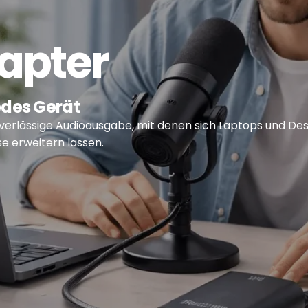
apter
edes Gerät
verlässige Audioausgabe, mit denen sich Laptops und De
 erweitern lassen.