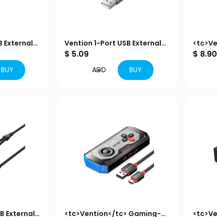
B External
Vention 1-Port USB External
<tc>Ve
M Gray
Sound Card 0.25M Gray
$ 5.09
Port-U
$ 8.9
(OMTP-CTIA)
Schwa
BUY
ADD
BUY
B External
<tc>Vention</tc> Gaming-
<tc>Ve