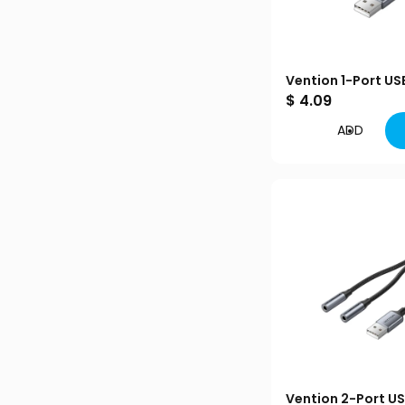
Vention 1-Port US
Sound Card 0.25
$ 4.09
ADD
Vention 2-Port US