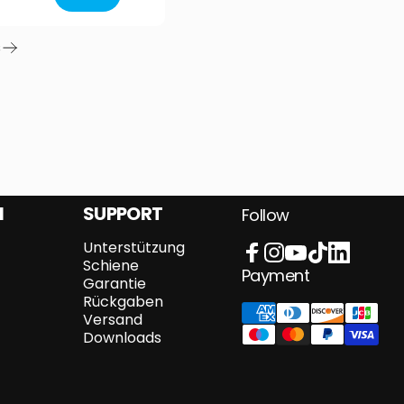
s
N
SUPPORT
Follow
Unterstützung
Schiene
Facebook
Instagram
YouTube
TikTok
LinkedIn
Payment
Garantie
Rückgaben
Versand
Downloads