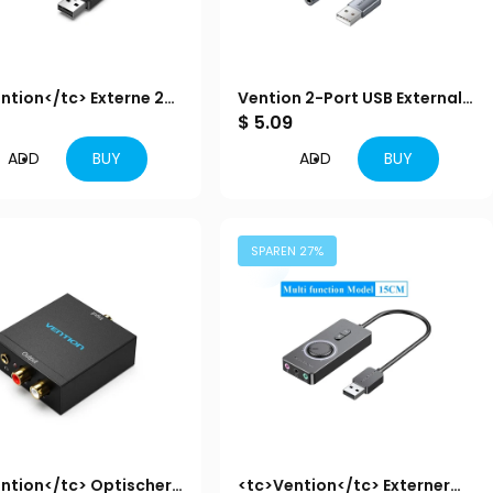
ntion</tc> Externe 2-
Vention 2-Port USB External
SB-Soundkarte 0,15 M
0
Sound Card 0.25M Gray
$ 5.09
rz
ADD
BUY
ADD
BUY
SPAREN 27%
ntion</tc> Optischer
<tc>Vention</tc> Externer