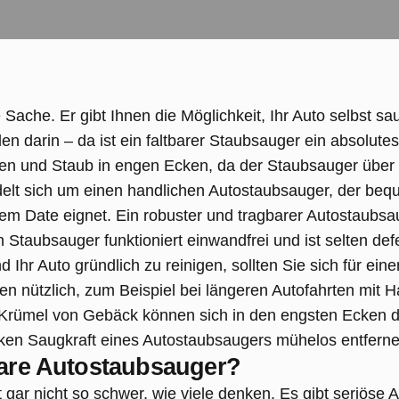
e Sache. Er gibt Ihnen die Möglichkeit, Ihr Auto selbst sa
n darin – da ist ein faltbarer Staubsauger ein absolute
n und Staub in engen Ecken, da der Staubsauger über ei
elt sich um einen handlichen Autostaubsauger, der beque
nem Date eignet.
Ein robuster und tragbarer Autostaubsau
n Staubsauger funktioniert einwandfrei und ist selten de
d Ihr Auto gründlich zu reinigen, sollten Sie sich für e
nen nützlich, zum Beispiel bei längeren Autofahrten mit 
d Krümel von Gebäck können sich in den engsten Ecken d
rken Saugkraft eines Autostaubsaugers mühelos entferne
bare Autostaubsauger?
gar nicht so schwer, wie viele denken. Es gibt seriöse A