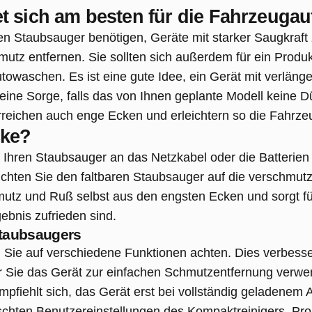
t sich am besten für die Fahrzeugau
nen Staubsauger benötigen, Geräte mit starker Saugkraft 
mutz entfernen.
Sie sollten sich außerdem für ein Produ
Autowaschen.
Es ist eine gute Idee, ein Gerät mit verlän
ine Sorge, falls das von Ihnen geplante Modell keine Dü
rreichen auch enge Ecken und erleichtern so die Fahrze
cke?
e Ihren Staubsauger an das Netzkabel oder die Batterie
chten Sie den faltbaren Staubsauger auf die verschmutz
hmutz und Ruß selbst aus den engsten Ecken und sorgt f
bnis zufrieden sind.
staubsaugers
 Sie auf verschiedene Funktionen achten. Dies verbesser
 Sie das Gerät zur einfachen Schmutzentfernung verwen
mpfiehlt sich, das Gerät erst bei vollständig geladenem
chten Benutzereinstellungen des Kompaktreinigers. Pro