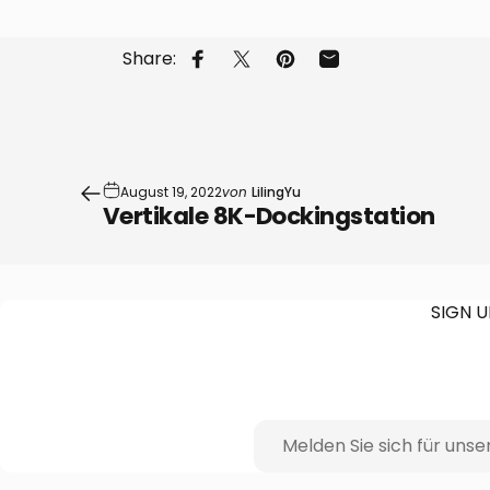
Share:
Auf Facebook teilen
Auf X teilen
Auf Pinterest pinnen
Per E-Mail teilen
August 19, 2022
von
LilingYu
Vertikale 8K-Dockingstation
SIGN 
Melden Sie sich für unser