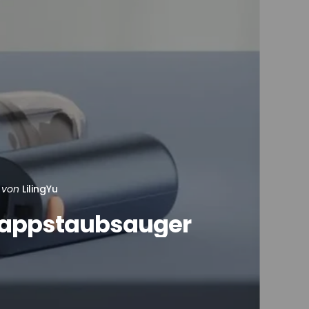
von
LilingYu
lappstaubsauger