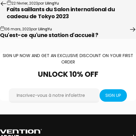
22 février, 2023
par
LilingYu
Faits saillants du Salon international du
cadeau de Tokyo 2023
06 mars, 2023
par
LilingYu
Qu'est-ce qu'une station d'accueil ?
SIGN UP NOW AND GET AN EXCLUSIVE DISCOUNT ON YOUR FIRST
ORDER
UNLOCK
10%
OFF
Inscrivez-vous à notre infolettre
SIGN UP
Vention