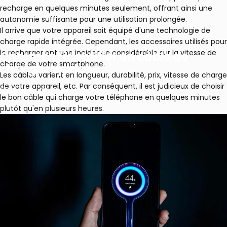
recharge en quelques minutes seulement, offrant ainsi une
autonomie suffisante pour une utilisation prolongée.
Il arrive que votre appareil soit équipé d'une technologie de
charge rapide intégrée. Cependant, les accessoires utilisés pour
le recharger ont une incidence considérable sur la vitesse de
Comment
identifier
un
câble
de
charge de votre smartphone.
charge
rapide
Les câbles varient en longueur, durabilité, prix, vitesse de charge
de votre appareil, etc. Par conséquent, il est judicieux de choisir
03 mars, 2023
par
LilingYu
le bon câble qui charge votre téléphone en quelques minutes
plutôt qu'en plusieurs heures.