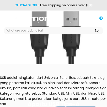
Skip to content
OFFICIAL STORE
- Free shipping on orders over $100
0
Site navigation
Vention
Login
Car
USB adalah singkatan dari Universal Serial Bus, sebuah teknologi
yang pertama kali diusulkan oleh Intel dan Microsoft. Secara
umum, port USB yang kita gunakan saat ini terbagi menjadi tiga
kategori, yang kita sebut Standard USB, Mini USB, dan Micro USB.
Sekarang mari kita perkenalkan ketiga jenis port USB ini satu per
Apa
itu
USB
Tipe-A
satu.