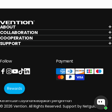
Vention
ABOUT
COLLABORATION
COOPERATION
SUPPORT
Follow
Payment
Facebook
Instagram
YouTube
TikTok
LinkedIn
Kebijakan pengembalian uang
Kebijakan privasi
Ketentuan Layanan
Kebijakan pengiriman
© 2026 Vention. All Rights Reserved. Support by
Netguider