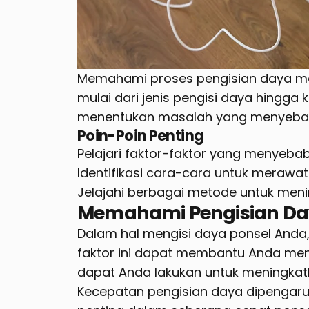
Memahami proses pengisian daya me
mulai dari jenis pengisi daya hingga 
menentukan masalah yang menyebabk
Poin-Poin Penting
Pelajari faktor-faktor yang menyeba
Identifikasi cara-cara untuk merawa
Jelajahi berbagai metode untuk men
Memahami Pengisian Da
Dalam hal mengisi daya ponsel Anda
faktor ini dapat membantu Anda me
dapat Anda lakukan untuk meningkat
Kecepatan pengisian daya dipengaru