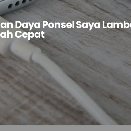
ian
Daya
Ponsel
Saya
Lamb
lah
Cepat