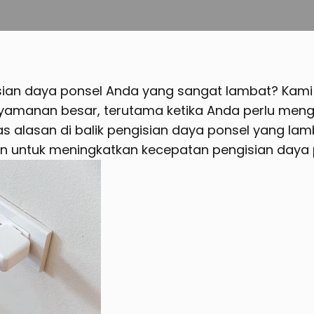
isian daya ponsel Anda yang sangat lambat? Ka
yamanan besar, terutama ketika Anda perlu meng
as alasan di balik pengisian daya ponsel yang la
n untuk meningkatkan kecepatan pengisian daya 