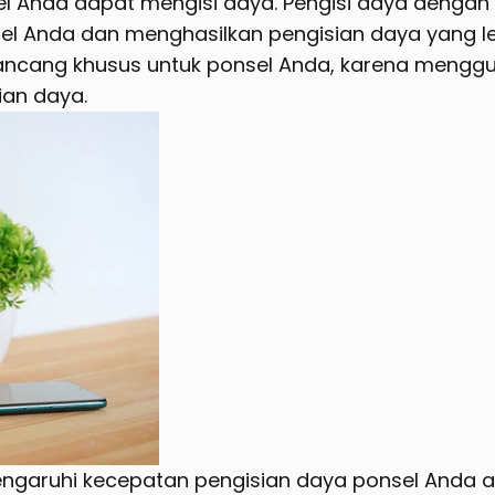
l Anda dapat mengisi daya. Pengisi daya dengan 
el Anda dan menghasilkan pengisian daya yang leb
ncang khusus untuk ponsel Anda, karena menggun
an daya.
ngaruhi kecepatan pengisian daya ponsel Anda ada