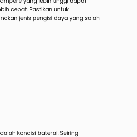
ampere yang lebih tinggi dapat
ih cepat. Pastikan untuk
akan jenis pengisi daya yang salah
lah kondisi baterai. Seiring