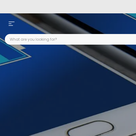
Skip to content
Site navigation