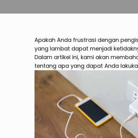
Apakah Anda frustrasi dengan peng
yang lambat dapat menjadi ketidakn
Dalam artikel ini, kami akan membah
tentang apa yang dapat Anda lakuka