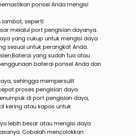
 memastikan ponsel Anda mengisi
ambat, seperti:
ar melalui port pengisian dayanya.
daya yang cukup untuk mengisi daya
g sesuai untuk perangkat Anda.
isien.Baterai yang sudah tua atau
 penggunaan baterai ponsel Anda dan
daya, sehingga mempersulit
cepat proses pengisian daya.
enumpuk di port pengisian daya,
l kering atau kapas untuk
 lebih besar atau mengisi daya
 biasanya. Cobalah mencolokkan