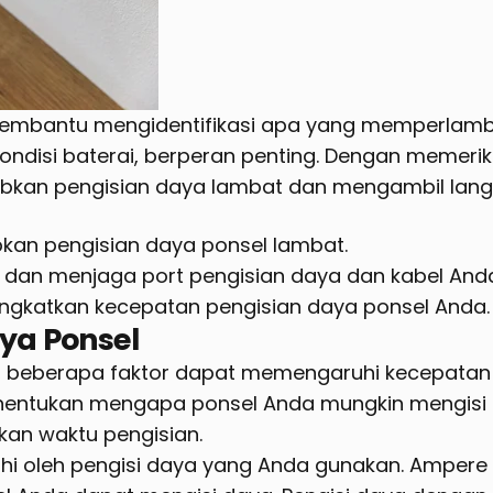
mbantu mengidentifikasi apa yang memperlamba
kondisi baterai, berperan penting. Dengan memerik
an pengisian daya lambat dan mengambil langk
bkan pengisian daya ponsel lambat.
t dan menjaga port pengisian daya dan kabel And
ingkatkan kecepatan pengisian daya ponsel Anda.
ya Ponsel
, beberapa faktor dapat memengaruhi kecepatan
nentukan mengapa ponsel Anda mungkin mengisi
kan waktu pengisian.
hi oleh pengisi daya yang Anda gunakan. Amper