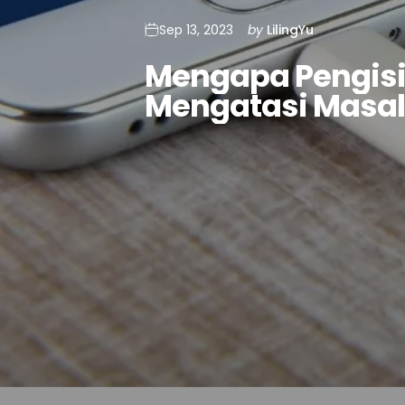
Sep 13, 2023
by
LilingYu
Mengapa
Pengis
Mengatasi
Masa